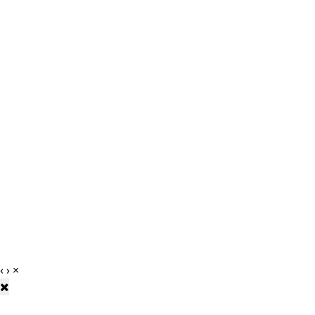
‹
›
×