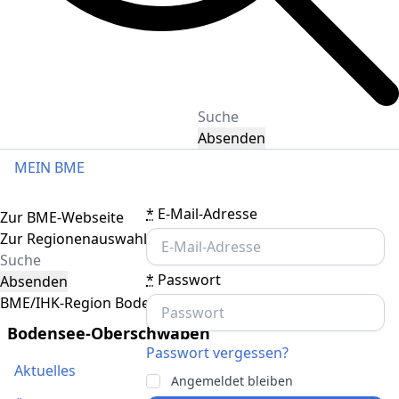
Absenden
MEIN BME
Toggle navigation
*
E-Mail-Adresse
Zur BME-Webseite
Zur Regionenauswahl
*
Passwort
Absenden
BME/IHK-Region Bodensee-Oberschwaben
Bodensee-Oberschwaben
Passwort vergessen?
Aktuelles
Angemeldet bleiben