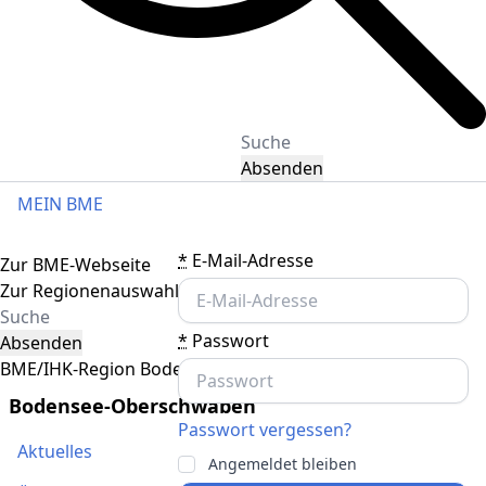
Absenden
MEIN BME
Toggle navigation
*
E-Mail-Adresse
Zur BME-Webseite
Zur Regionenauswahl
*
Passwort
Absenden
BME/IHK-Region Bodensee-Oberschwaben
Bodensee-Oberschwaben
Passwort vergessen?
Aktuelles
Angemeldet bleiben